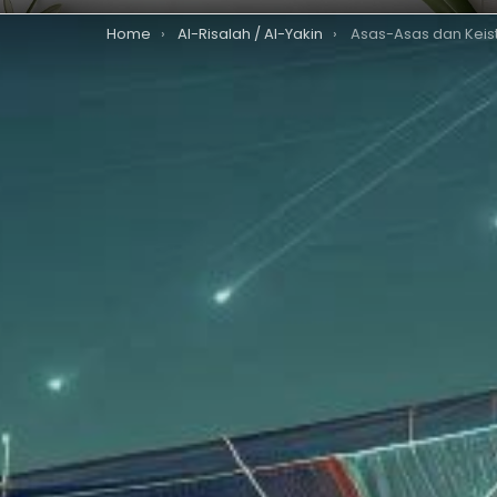
You are here:
Home
Al-Risalah / Al-Yakin
Asas-Asas dan Keistimewaan Tamadun Islam: 