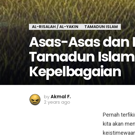
AL-RISALAH / AL-YAKIN
TAMADUN ISLAM
Asas-Asas dan
Tamadun Islam: P
Kepelbagaian
by
Akmal F.
2 years ago
Pernah terfik
kita akan me
keistimewaan