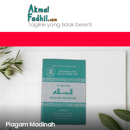
Tagline yang tidak bererti
MOST
SHARED
STORIES
Piagam Madinah