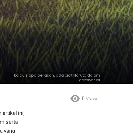
kalau siapa perasan, ada cicit Naruto dalam
gambar ini
11
Views
rtikel ini,
m serta
ga yang