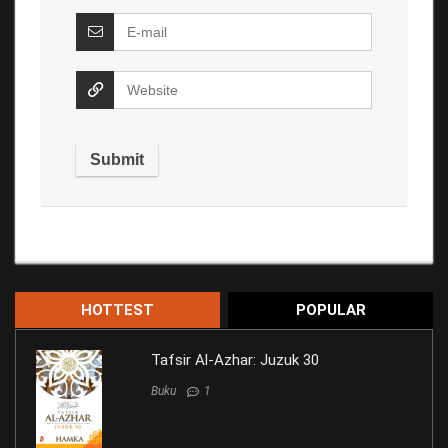
HOTTEST
POPULAR
Tafsir Al-Azhar: Juzuk 30
Buku
1