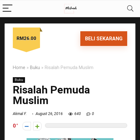
RM26.00
BELI SEKARANG
Home
»
Buku
»
Risalah Pemuda Muslim
Buku
Risalah Pemuda
Muslim
Akmal F.
August 26, 2016
640
0
0