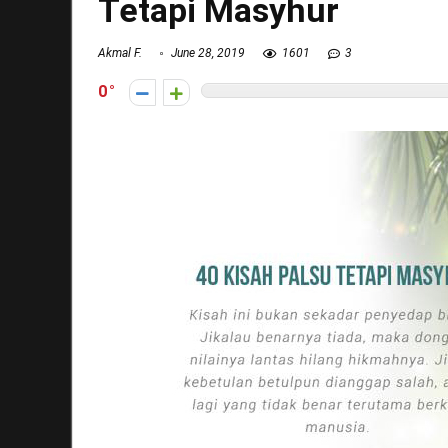
Tetapi Masyhur
Akmal F.
June 28, 2019
1601
3
0