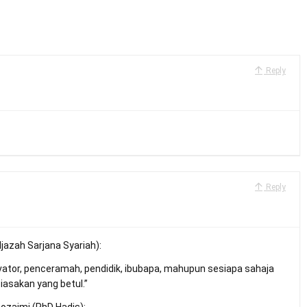
Reply
Reply
Ijazah Sarjana Syariah):
ivator, penceramah, pendidik, ibubapa, mahupun sesiapa sahaja
iasakan yang betul.”