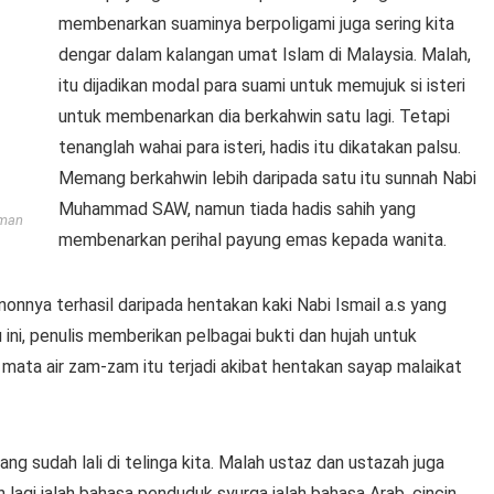
membenarkan suaminya berpoligami juga sering kita
dengar dalam kalangan umat Islam di Malaysia. Malah,
itu dijadikan modal para suami untuk memujuk si isteri
untuk membenarkan dia berkahwin satu lagi. Tetapi
tenanglah wahai para isteri, hadis itu dikatakan palsu.
Memang berkahwin lebih daripada satu itu sunnah Nabi
Muhammad SAW, namun tiada hadis sahih yang
hman
membenarkan perihal payung emas kepada wanita.
onnya terhasil daripada hentakan kaki Nabi Ismail a.s yang
ni, penulis memberikan pelbagai bukti dan hujah untuk
mata air zam-zam itu terjadi akibat hentakan sayap malaikat
ng sudah lali di telinga kita. Malah ustaz dan ustazah juga
 lagi ialah bahasa penduduk syurga ialah bahasa Arab, cincin