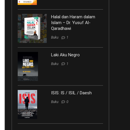
Halal dan Haram dalam
Islam – Dr. Yusuf Al-
Qaradhawi
Buku
1
Laki Aku Negro
Buku
1
ISIS: IS / ISIL / Daesh
Buku
0