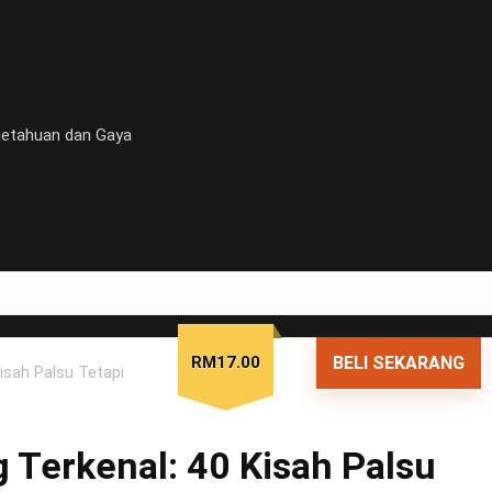
getahuan dan Gaya
RM17.00
BELI SEKARANG
isah Palsu Tetapi
 Terkenal: 40 Kisah Palsu