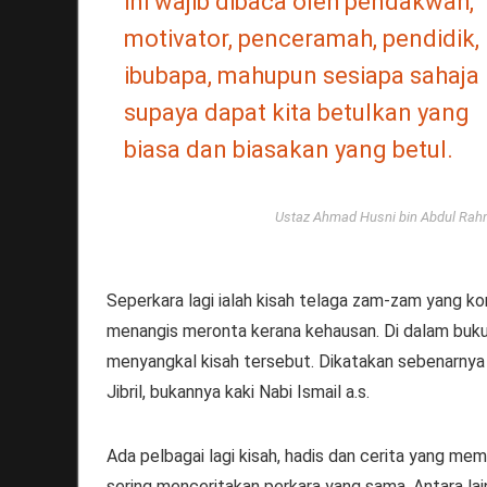
ini wajib dibaca oleh pendakwah,
motivator, penceramah, pendidik,
ibubapa, mahupun sesiapa sahaja
supaya dapat kita betulkan yang
biasa dan biasakan yang betul.
Ustaz Ahmad Husni bin Abdul Ra
Seperkara lagi ialah kisah telaga zam-zam yang kon
menangis meronta kerana kehausan. Di dalam buku i
menyangkal kisah tersebut. Dikatakan sebenarnya 
Jibril, bukannya kaki Nabi Ismail a.s.
Ada pelbagai lagi kisah, hadis dan cerita yang mema
sering menceritakan perkara yang sama. Antara lain