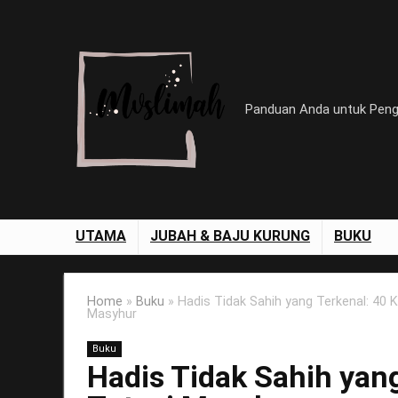
Panduan Anda untuk Pen
UTAMA
JUBAH & BAJU KURUNG
BUKU
Home
»
Buku
»
Hadis Tidak Sahih yang Terkenal: 40 K
Masyhur
Buku
Hadis Tidak Sahih yang