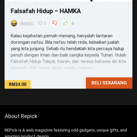
Falsafah Hidup – HAMKA
Akmal F.
2
0
Kalau kejahatan pernah menang, hanyalah lantaran
dorongan nafsu. Bila nafsu telah reda, kebaikan jualah
yang kita junjung. Sebab itu hendaklah kita percaya hidup
penuh dengan Iman dan baik sangka kepada Tuhan. Itulah
Falsafah Hidup Takjub, hairan, dan terasa bahawa diri kita
dipenuhi oleh tanda tanya, seribu macam ...
BELI SEKARANG
RM24.00
About Repick
REPick is A web magazine featuring odd gadgets, unique gifts, and
amazing product design