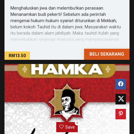
Menghaluskan jiwa dan melembutkan perasaan.
Menanamkan budi pekerti! Sebelum ada perintah
mengenai hukum-hukum syariat diturunkan di Mekkah,
belum kokoh Tauhid itu di dalam jiwa. Masyarakat waktu
itu berada dalam alam jahiliyah. Maka tauhid itulah yang
menyebabkan segenap manusia yang mempercayainya
memandang ...
BELI SEKARANG
RM13.50
0
Save