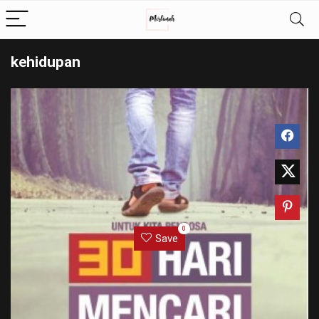
kehidupan
0
Save