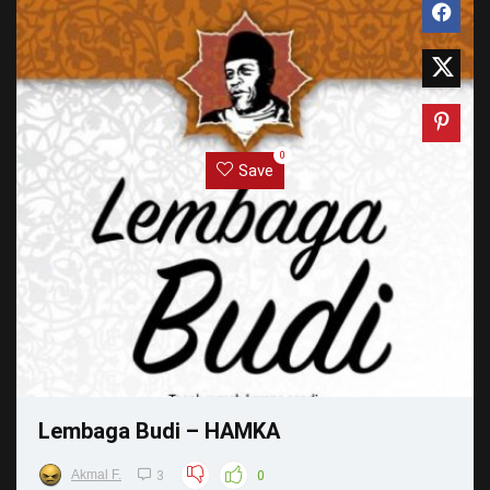
0
Save
Lembaga Budi – HAMKA
Akmal F.
3
0