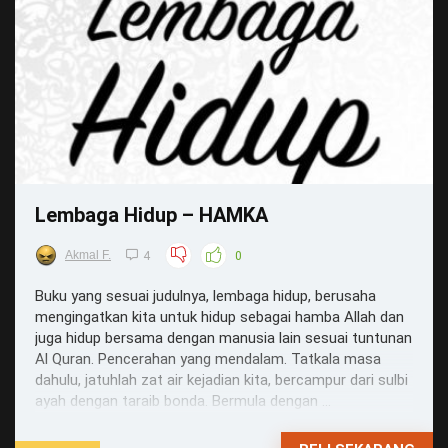
Lembaga Hidup – HAMKA
Akmal F.
4
0
Buku yang sesuai judulnya, lembaga hidup, berusaha
mengingatkan kita untuk hidup sebagai hamba Allah dan
juga hidup bersama dengan manusia lain sesuai tuntunan
Al Quran. Pencerahan yang mendalam. Tatkala masa
dahulu, jatuhlah zat air kejadian kita, bercampur dari sulbi
ayah dengan taraib bonda. Bermula dengan ...